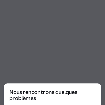
Début du dialogue
Nous rencontrons quelques
problèmes